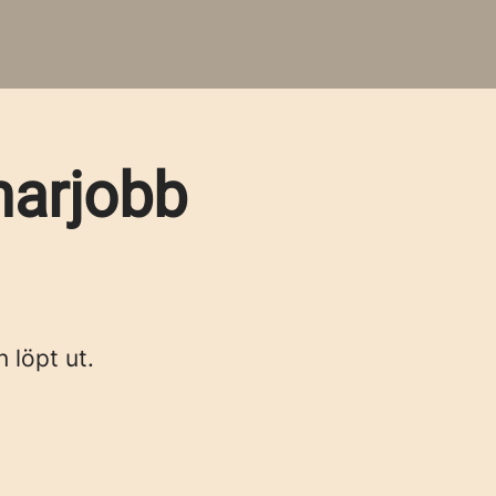
marjobb
n löpt ut.