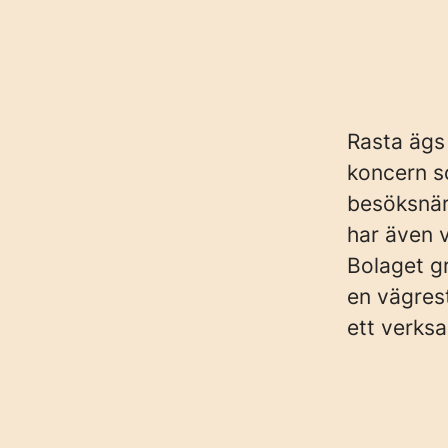
Rasta ägs
koncern s
besöksnär
har även 
Bolaget g
en vägres
ett verks