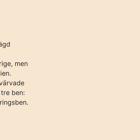
eägd
rige, men
ien.
rvärvade
tre ben:
ringsben.