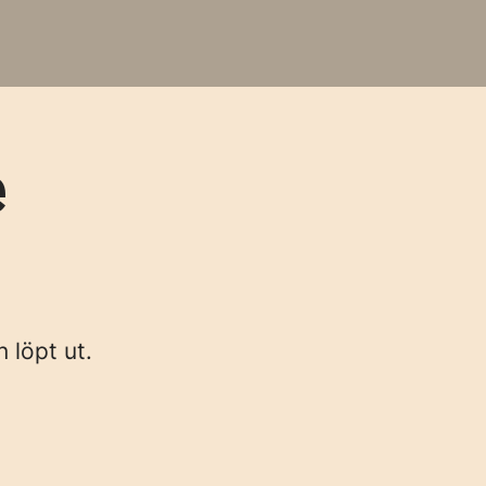
e
n löpt ut.