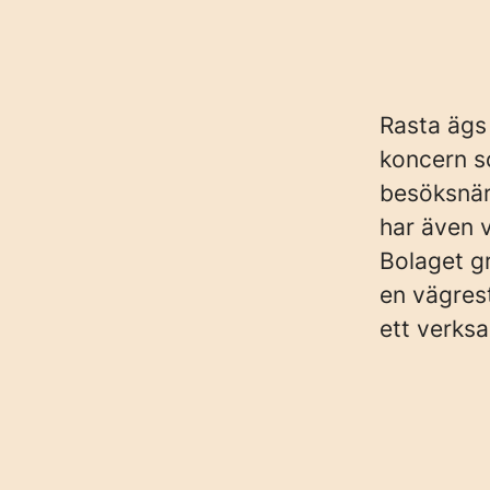
Rasta ägs
koncern s
besöksnär
har även 
Bolaget g
en vägres
ett verks