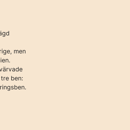
eägd
rige, men
ien.
rvärvade
tre ben:
ringsben.