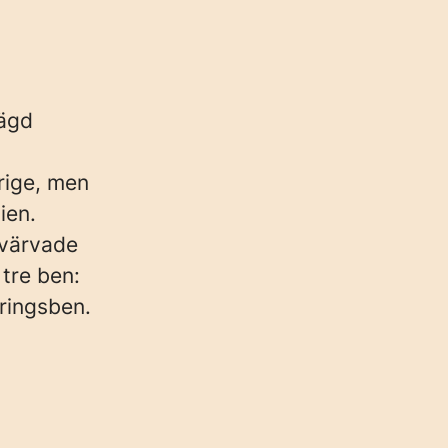
eägd
rige, men
ien.
rvärvade
tre ben:
ringsben.