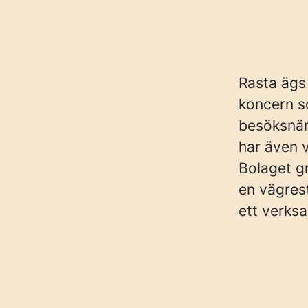
Rasta ägs
koncern s
besöksnär
har även 
Bolaget g
en vägres
ett verks