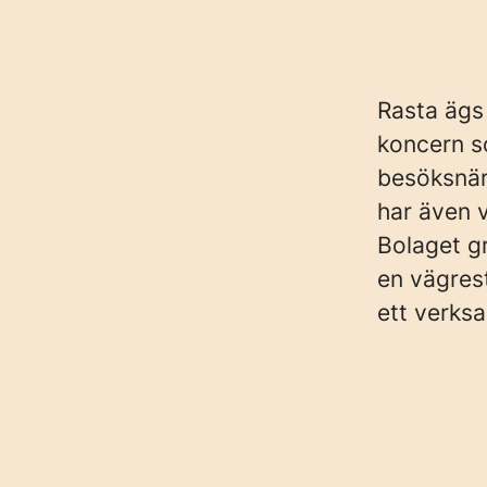
Rasta ägs
koncern s
besöksnär
har även 
Bolaget g
en vägres
ett verks