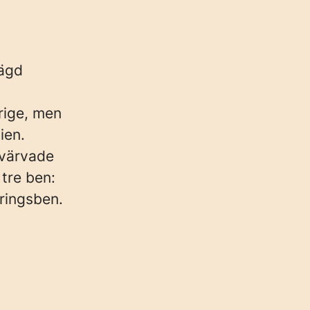
eägd
rige, men
ien.
rvärvade
tre ben:
ringsben.