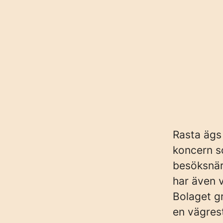
Rasta ägs
koncern s
besöksnär
har även 
Bolaget g
en vägres