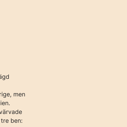
eägd
rige, men
ien.
rvärvade
tre ben: